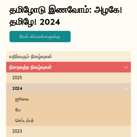
தமிழோடு இணவோம்: அழகே!
தமிழே! 2024
மேல் விவரங்களுக்கு
எதிர்வரும் நிகழ்வுகள்
நிறைவுற்ற நிகழ்வுகள்
2025
2024
ஜூலை
மே
செப்டம்பர்
2023