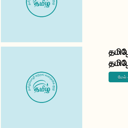
தமி
தமிழ
மேல்