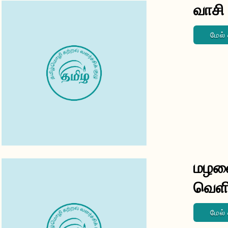
வாசி
மேல்
மழலை
வெளி
மேல்