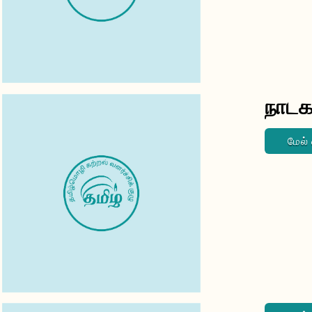
நாடக
மேல்