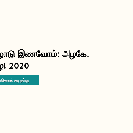
ழோடு இணவோம்: அழகே!
ே! 2020
 விவரங்களுக்கு