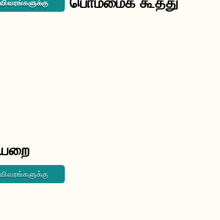
பொம்மைக் கூத்து
 விவரங்களுக்கு
ையறை
 விவரங்களுக்கு