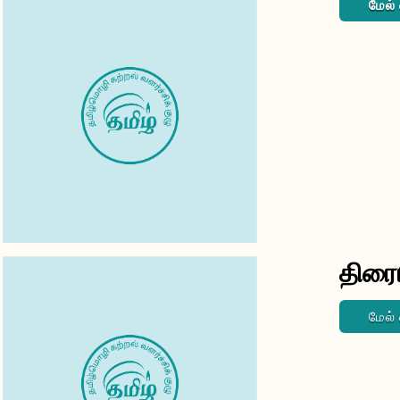
மேல்
திர
மேல்