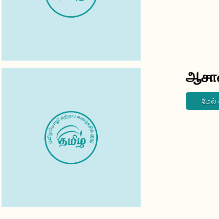
ஆசான
மேல்