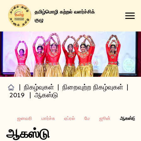
தமிழ்மொழி கற்றல் வளர்ச்சிக்
குழு
எங்களைப் பற்றி
எங்கள் சேவைகள்
நிகழ்வுகள்
வளங்கள்
|
நிகழ்வுகள்
|
நிறைவுற்ற நிகழ்வுகள்
|
தொடர்புக்கு
2019
|
ஆகஸ்டு
ஜனவரி
மார்ச்சு
ஏப்ரல்
மே
ஜூன்
ஆகஸ்டு
ஆகஸ்டு